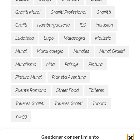
Graffiti Mural
Graffiti Profesional
Graffitti
Grafiti
Hamburguesería
IES
inclusión
Ludoteca
Lugo
Malasogra
Malizzia
Mural
Mural colegio
Murales
Mural Graffiti
Muralismo
niña
Paisaje
Pintura
Pintura Mural
Planeta Aventura
Puente Romano
Street Food
Talleres
Talleres Graffiti
Talleres Grafiti
Tributo
Yoe33
Gestionar consentimiento