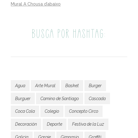
Mural A Chousa d’abaixo
BUSCA POR HASHTAG:
Agua
Arte Mural
Basket
Burger
Burguer
Camino de Santiago
Cascada
Coca Cola
Colegio
Concepto Circo
Decoración
Deporte
Festiva de la Luz
Galicia
Garaje
Gimnasio
Graffiti