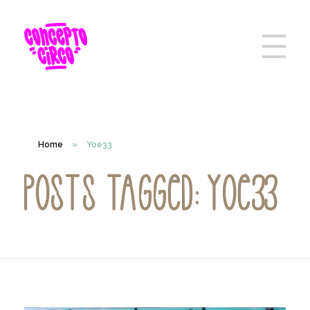
Home
»
Yoe33
Posts tagged: Yoe33