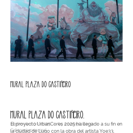
Mural Plaza do Castiñeiro
Mural Plaza do Castiñeiro.
El proyecto UrbanCores 2025 ha llegado a su fin en
septiembre 30, 2025
by
conceptocirco
Categoría principal
la ciudad de Lugo con la obra del artista Yoe33.