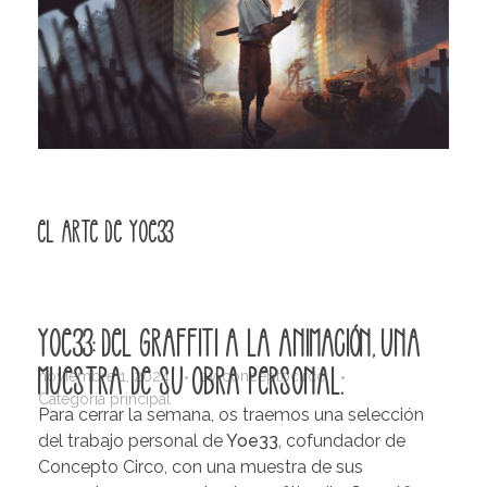
El Arte de Yoe33
Yoe33: del graffiti a la animación, una
muestra de su obra personal.
noviembre 1, 2024
by
conceptocirco
Categoría principal
Para cerrar la semana, os traemos una selección
del trabajo personal de
Yoe33
, cofundador de
Concepto Circo, con una muestra de sus