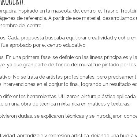
arqueira.
rqueira inspirado en la mascota del centro, el Trasno Trouleiro
 imágenes de referencia. A partir de ese material, desarrollam
 nombre del centro.
s. Cada propuesta buscaba equilibrar creatividad y coherenci
 fue aprobado por el centro educativo.
s. En una primera fase, se definieron las líneas principales y
e, ya que gran parte del fondo del mural fue pintado por los
tivo. No se trata de artistas profesionales, pero precisamente
intervenciones en el conjunto final, logrando un resultado eq
con diferentes herramientas. Utilizaron pintura plástica aplic
te en una obra de técnica mixta, rica en matices y texturas.
lvieron dudas, se explicaron técnicas y se introdujeron conc
vidad, aprendizaje y expresión artística, dejando una huella v