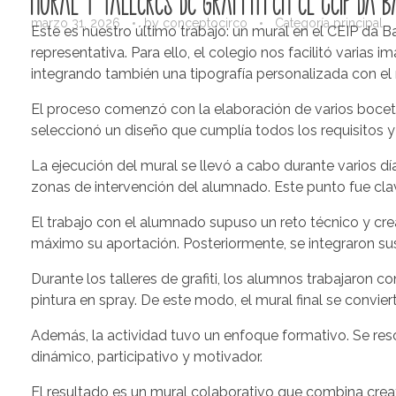
Mural y talleres de graffiti en el CEIP da B
marzo 31, 2026
by
conceptocirco
Categoría principal
Este es nuestro último trabajo: un mural en el CEIP da Ba
representativa. Para ello, el colegio nos facilitó varias
integrando también una tipografía personalizada con el
El proceso comenzó con la elaboración de varios boceto
seleccionó un diseño que cumplía todos los requisitos y
La ejecución del mural se llevó a cabo durante varios día
zonas de intervención del alumnado. Este punto fue clav
El trabajo con el alumnado supuso un reto técnico y crea
máximo su aportación. Posteriormente, se integraron sus 
Durante los talleres de grafiti, los alumnos trabajaron 
pintura en spray. De este modo, el mural final se convier
Además, la actividad tuvo un enfoque formativo. Se reso
dinámico, participativo y motivador.
El resultado es un mural colaborativo que combina creati