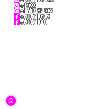
@conceptocirco33
@yoe333
@infamousbure33
@conceptocirco
@conceptoyoe