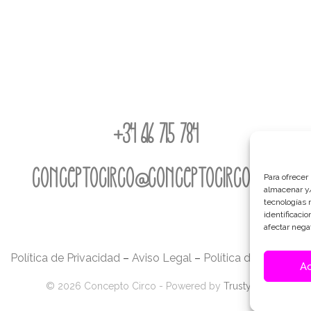
+34 616 715 784
conceptocirco@conceptocirco.com
Para ofrecer
almacenar y/
tecnologías 
identificaci
afectar nega
Política de Privacidad
–
Aviso Legal
–
Política de Cookies
A
© 2026 Concepto Circo - Powered by
Trustynet