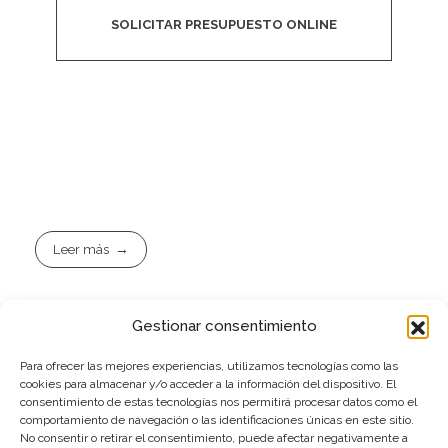
SOLICITAR PRESUPUESTO ONLINE
Leer más
Gestionar consentimiento
Para ofrecer las mejores experiencias, utilizamos tecnologías como las
cookies para almacenar y/o acceder a la información del dispositivo. El
@conceptocirco33
consentimiento de estas tecnologías nos permitirá procesar datos como el
@yoe333
@infamousbure33
comportamiento de navegación o las identificaciones únicas en este sitio.
@conceptocirco
No consentir o retirar el consentimiento, puede afectar negativamente a
@conceptoyoe