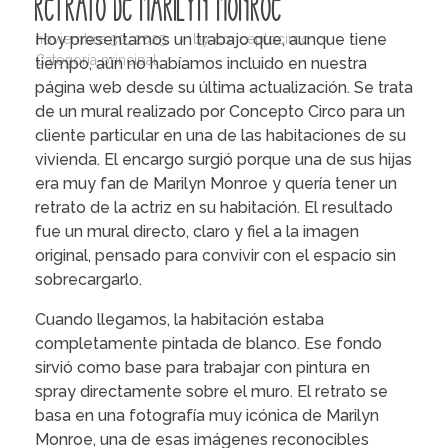
Retrato de Marilyn Monroe
Hoy presentamos un trabajo que, aunque tiene
noviembre 30, 2025
by
conceptocirco
Categoría principal
tiempo, aún no habíamos incluido en nuestra
página web desde su última actualización. Se trata
de un mural realizado por Concepto Circo para un
cliente particular en una de las habitaciones de su
vivienda. El encargo surgió porque una de sus hijas
era muy fan de Marilyn Monroe y quería tener un
retrato de la actriz en su habitación. El resultado
fue un mural directo, claro y fiel a la imagen
original, pensado para convivir con el espacio sin
sobrecargarlo.
Cuando llegamos, la habitación estaba
completamente pintada de blanco. Ese fondo
sirvió como base para trabajar con pintura en
spray directamente sobre el muro. El retrato se
basa en una fotografía muy icónica de Marilyn
Monroe, una de esas imágenes reconocibles