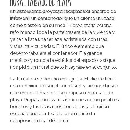
Mural paisaje de Playa
En este último proyecto recibimos el encargo de
noviembre 13, 2025
by
conceptocirco
Categoría principal
intervenir un contenedor que un cliente utilizaba
como trastero en su finca.
El propietario estaba
reformando toda la parte trasera de la vivienda y
ya tenía lista una terraza acristalada con unas
vistas muy cuidadas. El único elemento que
desentonaba era el contenedor. Era grande,
metálico y rompía la estética del espacio, así que
nos pidió un mural que lo integrase en el conjunto.
La temática se decidió enseguida. El cliente tiene
una conexión personal con el surf y siempre busca
referencias al mar, así que propuso un paisaje de
playa. Preparamos varias imágenes como posibles
bocetos y las revisamos con él hasta elegir una
escena concreta. Esa elección marcó la
composición final del mural.