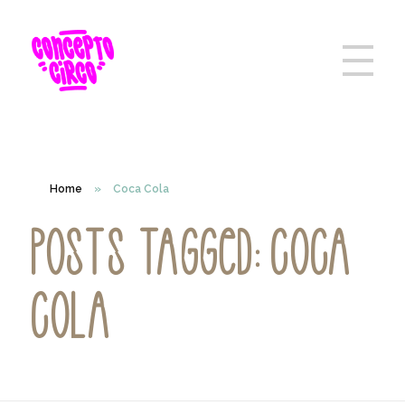
Home
»
Coca Cola
Posts tagged: Coca
Cola