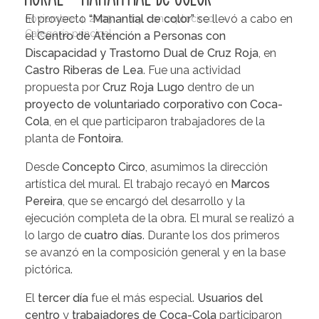
El proyecto
“Manantial de color”
se llevó a cabo en
noviembre 4, 2025
by
conceptocirco
Categoría principal
el
Centro de Atención a Personas con
Discapacidad y Trastorno Dual de Cruz Roja
, en
Castro Riberas de Lea
. Fue una actividad
propuesta por
Cruz Roja Lugo
dentro de un
proyecto de voluntariado corporativo con Coca-
Cola
, en el que participaron trabajadores de la
planta de
Fontoira
.
Desde
Concepto Circo
, asumimos la dirección
artística del mural. El trabajo recayó en
Marcos
Pereira
, que se encargó del desarrollo y la
ejecución completa de la obra. El mural se realizó a
lo largo de
cuatro días
. Durante los dos primeros
se avanzó en la composición general y en la base
pictórica.
El
tercer día
fue el más especial.
Usuarios del
centro
y
trabajadores de Coca-Cola
participaron