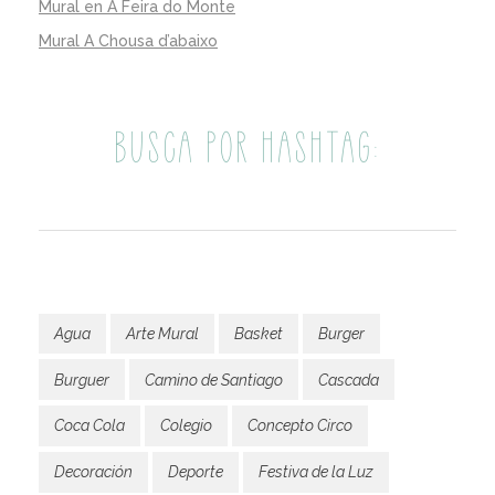
Mural en A Feira do Monte
Mural A Chousa d’abaixo
BUSCA POR HASHTAG:
Agua
Arte Mural
Basket
Burger
Burguer
Camino de Santiago
Cascada
Coca Cola
Colegio
Concepto Circo
Decoración
Deporte
Festiva de la Luz