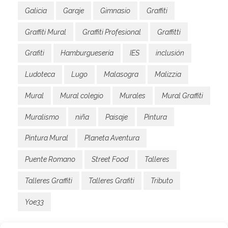
Galicia
Garaje
Gimnasio
Graffiti
Graffiti Mural
Graffiti Profesional
Graffitti
Grafiti
Hamburguesería
IES
inclusión
Ludoteca
Lugo
Malasogra
Malizzia
Mural
Mural colegio
Murales
Mural Graffiti
Muralismo
niña
Paisaje
Pintura
Pintura Mural
Planeta Aventura
Puente Romano
Street Food
Talleres
Talleres Graffiti
Talleres Grafiti
Tributo
Yoe33