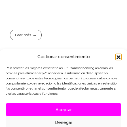
Leer más
Gestionar consentimiento
Para ofrecer las mejores experiencias, utilizamos tecnologías como las
cookies para almacenar y/o acceder a la información del dispositivo. El
@conceptocirco33
consentimiento de estas tecnologías nos permitirá procesar datos como el
@yoe333
@infamousbure33
comportamiento de navegación o las identificaciones únicas en este sitio.
@conceptocirco
No consentir o retirar el consentimiento, puede afectar negativamente a
@conceptoyoe
ciertas características y funciones.
+34 616 715 784
Aceptar
conceptocirco@conceptocirco.com
Denegar