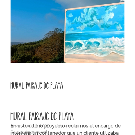
Mural Paisaje de Playa
Mural paisaje de Playa
En este último proyecto recibimos el encargo de
noviembre 13, 2025
by
conceptocirco
Categoría principal
intervenir un contenedor que un cliente utilizaba