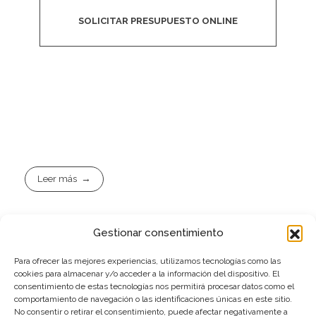
SOLICITAR PRESUPUESTO ONLINE
Leer más
Gestionar consentimiento
Para ofrecer las mejores experiencias, utilizamos tecnologías como las
cookies para almacenar y/o acceder a la información del dispositivo. El
@conceptocirco33
consentimiento de estas tecnologías nos permitirá procesar datos como el
@yoe333
@infamousbure33
comportamiento de navegación o las identificaciones únicas en este sitio.
@conceptocirco
No consentir o retirar el consentimiento, puede afectar negativamente a