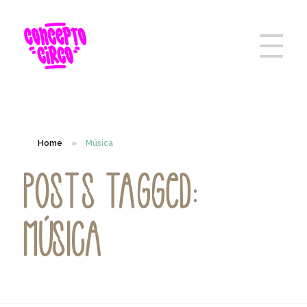
Home
»
Música
Posts tagged:
Música