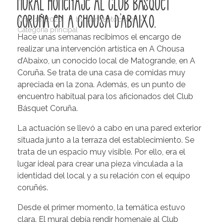
Mural homenaje al Club Básquet
Coruña en A Chousa d'Abaixo.
junio 18, 2026
by
conceptocirco
Categoría principal
Hace unas semanas recibimos el encargo de
realizar una intervención artística en A Chousa
d’Abaixo, un conocido local de Matogrande, en A
Coruña. Se trata de una casa de comidas muy
apreciada en la zona. Además, es un punto de
encuentro habitual para los aficionados del Club
Básquet Coruña.
La actuación se llevó a cabo en una pared exterior
situada junto a la terraza del establecimiento. Se
trata de un espacio muy visible. Por ello, era el
lugar ideal para crear una pieza vinculada a la
identidad del local y a su relación con el equipo
coruñés.
Desde el primer momento, la temática estuvo
clara. El mural debía rendir homenaje al Club