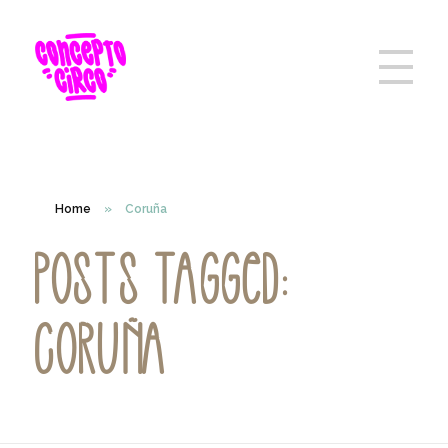
Home
»
Coruña
Posts tagged:
Coruña