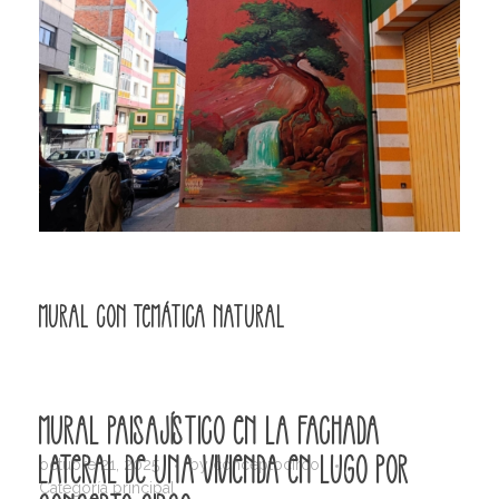
Mural con temática natural
Mural paisajístico en la fachada
lateral de una vivienda en Lugo por
octubre 21, 2025
by
conceptocirco
Categoría principal