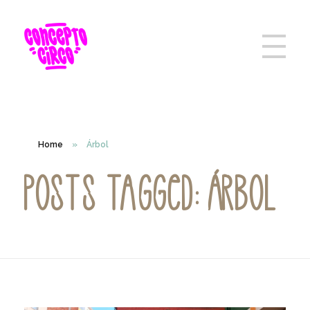
Home
»
Árbol
Posts tagged: Árbol