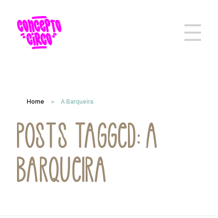
Home
»
A Barqueira
Posts tagged: A
Barqueira