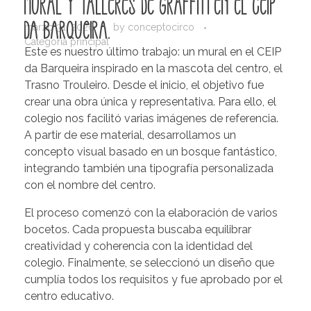
Mural y talleres de graffiti en el CEIP
da Barqueira.
marzo 31, 2026
by
conceptocirco
Categoría principal
Este es nuestro último trabajo: un mural en el CEIP
da Barqueira inspirado en la mascota del centro, el
Trasno Trouleiro. Desde el inicio, el objetivo fue
crear una obra única y representativa. Para ello, el
colegio nos facilitó varias imágenes de referencia.
A partir de ese material, desarrollamos un
concepto visual basado en un bosque fantástico,
integrando también una tipografía personalizada
con el nombre del centro.
El proceso comenzó con la elaboración de varios
bocetos. Cada propuesta buscaba equilibrar
creatividad y coherencia con la identidad del
colegio. Finalmente, se seleccionó un diseño que
cumplía todos los requisitos y fue aprobado por el
centro educativo.