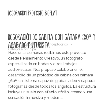
Decoración proyecto BigPlat
Decoración de cabina con cámara 360º y
acabado futurista.
octubre 28, 2025
by
conceptocirco
Categoría principal
Hace unas semanas recibimos este proyecto
desde
Pensamiento Creativo
, un fotógrafo
especializado en bodas y otros trabajos
audiovisuales. Nos propuso colaborar en el
desarrollo de un
prototipo de cabina con cámara
360º
, un sistema capaz de grabar vídeo y capturar
fotografías desde todos los ángulos. La estructura
incluye un
suelo con efecto infinito
, creando una
sensación inmersiva y moderna.