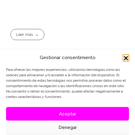
Leer más
Gestionar consentimiento
Para ofrecer las mejores experiencias, utilizamos tecnologías como las
cookies para almacenar y/o acceder a la información del dispositivo. El
@conceptocirco33
consentimiento de estas tecnologías nos permitirá procesar datos como el
@yoe333
@infamousbure33
comportamiento de navegación o las identificaciones únicas en este sitio.
@conceptocirco
No consentir o retirar el consentimiento, puede afectar negativamente a
@conceptoyoe
ciertas características y funciones.
+34 616 715 784
Aceptar
conceptocirco@conceptocirco.com
Denegar