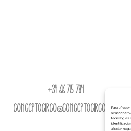
+34 616 715 784
conceptocirco@conceptocirco.com
Para ofrecer
almacenar y/
tecnologías 
identificaci
afectar nega