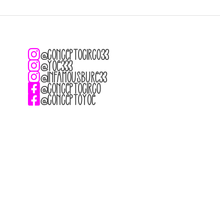
@conceptocirco33
@yoe333
@infamousbure33
@conceptocirco
@conceptoyoe