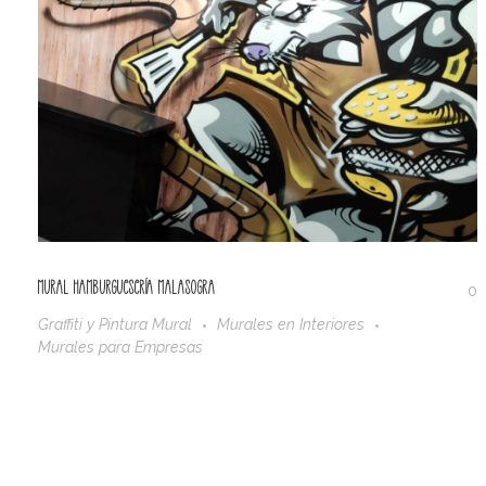
Mural Hamburguesería Malasogra
0
Graffiti y Pintura Mural
Murales en Interiores
Murales para Empresas